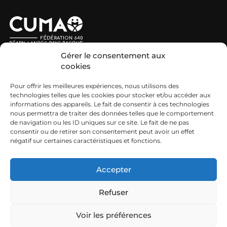
Nous contacter
Gérer le consentement aux
MIEUX NOUS CONNAÎTRE
cookies
Pour offrir les meilleures expériences, nous utilisons des
Nos engagements et missions
technologies telles que les cookies pour stocker et/ou accéder aux
informations des appareils. Le fait de consentir à ces technologies
Les CUMA
nous permettra de traiter des données telles que le comportement
de navigation ou les ID uniques sur ce site. Le fait de ne pas
Découvrir le réseau Cuma
consentir ou de retirer son consentement peut avoir un effet
CUMA ET EMPLOI
négatif sur certaines caractéristiques et fonctions.
Nos offres d’emploi
Accepter
Refuser
Mentions légales
Voir les préférences
FCuma Béarn Landes Pays Basque © 2026