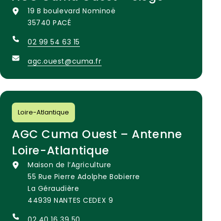
19 B boulevard Nominoë
35740 PACÉ
02 99 54 63 15
agc.ouest@cuma.fr
Loire-Atlantique
AGC Cuma Ouest – Antenne
Loire-Atlantique
Maison de l’Agriculture
55 Rue Pierre Adolphe Bobierre
La Géraudière
44939 NANTES CEDEX 9
02 40 16 39 50