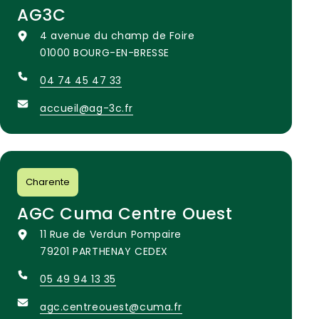
AG3C
4 avenue du champ de Foire
01000 BOURG-EN-BRESSE
04 74 45 47 33
accueil@ag-3c.fr
Charente
AGC Cuma Centre Ouest
11 Rue de Verdun Pompaire
79201 PARTHENAY CEDEX
05 49 94 13 35
agc.centreouest@cuma.fr