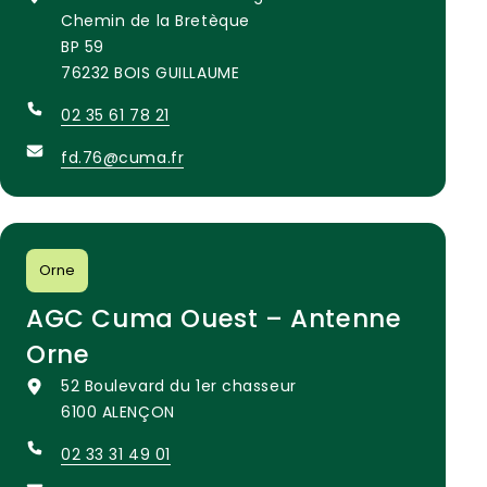
Chemin de la Bretèque
BP 59
76232 BOIS GUILLAUME
02 35 61 78 21
fd.76@cuma.fr
Orne
AGC Cuma Ouest – Antenne
Orne
52 Boulevard du 1er chasseur
6100 ALENÇON
02 33 31 49 01