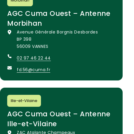
Morbihan
AGC Cuma Ouest – Antenne
Morbihan
Avenue Générale Borgnis Desbordes
BP 398
56009 VANNES
02 97 46 22 44
fd.56@cuma.fr
Ille-et-Vilaine
AGC Cuma Ouest – Antenne
Ille-et-Vilaine
ZAC Atalante Champeaux