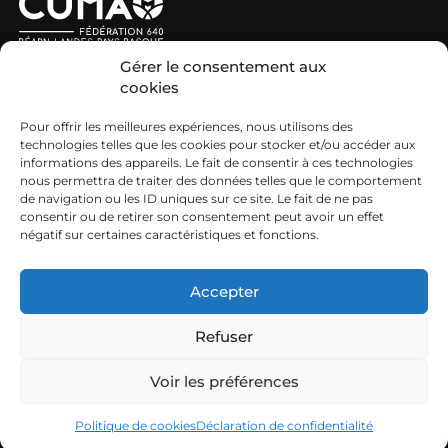
Nous contacter
Gérer le consentement aux
MIEUX NOUS CONNAÎTRE
cookies
Pour offrir les meilleures expériences, nous utilisons des
Nos engagements et missions
technologies telles que les cookies pour stocker et/ou accéder aux
informations des appareils. Le fait de consentir à ces technologies
Les CUMA
nous permettra de traiter des données telles que le comportement
de navigation ou les ID uniques sur ce site. Le fait de ne pas
Découvrir le réseau Cuma
consentir ou de retirer son consentement peut avoir un effet
CUMA ET EMPLOI
négatif sur certaines caractéristiques et fonctions.
Nos offres d’emploi
Accepter
Refuser
Mentions légales
Voir les préférences
FCuma Béarn Landes Pays Basque © 2026
Politique de cookies
Déclaration de confidentialité