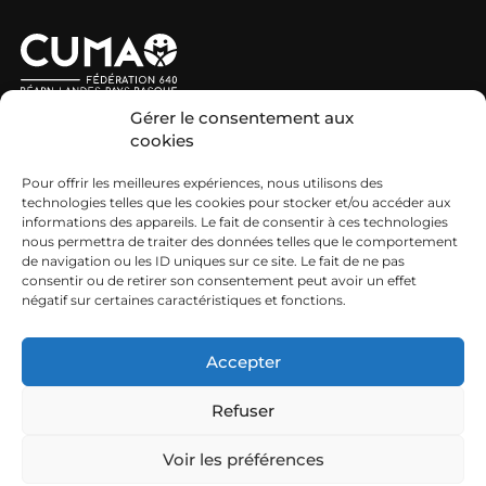
Nous contacter
Gérer le consentement aux
MIEUX NOUS CONNAÎTRE
cookies
Pour offrir les meilleures expériences, nous utilisons des
Nos engagements et missions
technologies telles que les cookies pour stocker et/ou accéder aux
informations des appareils. Le fait de consentir à ces technologies
Les CUMA
nous permettra de traiter des données telles que le comportement
de navigation ou les ID uniques sur ce site. Le fait de ne pas
Découvrir le réseau Cuma
consentir ou de retirer son consentement peut avoir un effet
CUMA ET EMPLOI
négatif sur certaines caractéristiques et fonctions.
Nos offres d’emploi
Accepter
Refuser
Mentions légales
Voir les préférences
FCuma Béarn Landes Pays Basque © 2026